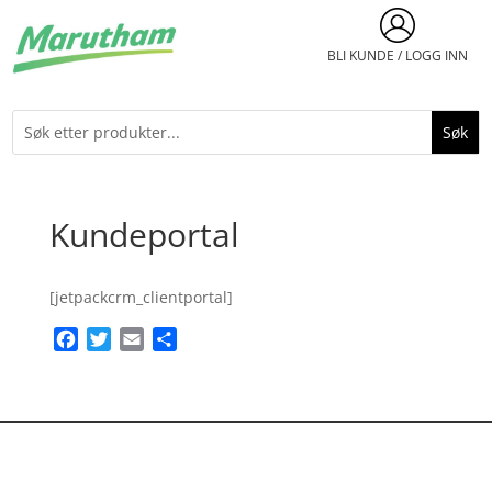
BLI KUNDE / LOGG INN
Kundeportal
[jetpackcrm_clientportal]
Facebook
Twitter
Email
Share