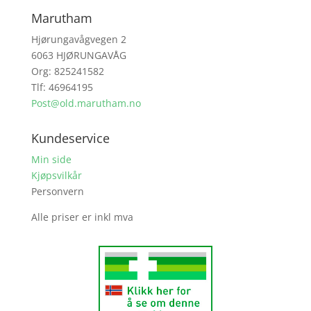
Marutham
Hjørungavågvegen 2
6063 HJØRUNGAVÅG
Org: 825241582
Tlf: 46964195
Post@old.marutham.no
Kundeservice
Min side
Kjøpsvilkår
Personvern
Alle priser er inkl mva