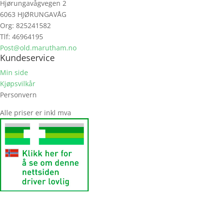
Hjørungavågvegen 2
6063 HJØRUNGAVÅG
Org: 825241582
Tlf: 46964195
Post@old.marutham.no
Kundeservice
Min side
Kjøpsvilkår
Personvern
Alle priser er inkl mva