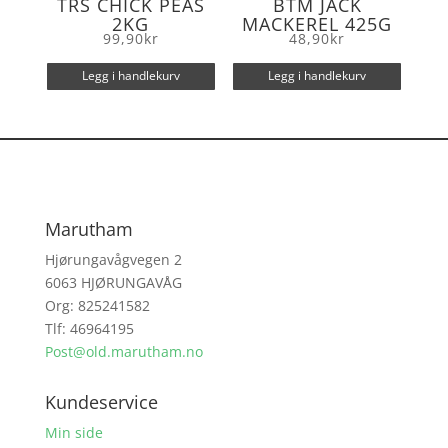
TRS CHICK PEAS
BTM JACK
2KG
MACKEREL 425G
99,90
kr
48,90
kr
Legg i handlekurv
Legg i handlekurv
Marutham
Hjørungavågvegen 2
6063 HJØRUNGAVÅG
Org: 825241582
Tlf: 46964195
Post@old.marutham.no
Kundeservice
Min side