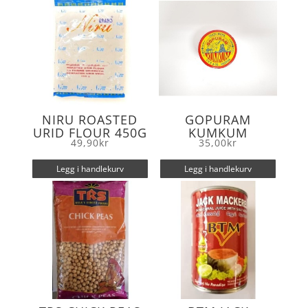
k
NIRU ROASTED
GOPURAM
URID FLOUR 450G
KUMKUM
49,90
kr
35,00
kr
Legg i handlekurv
Legg i handlekurv