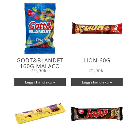
o
r
k
GODT&BLANDET
LION 60G
160G MALACO
19,90
kr
22,90
kr
Legg i handlekurv
Legg i handlekurv