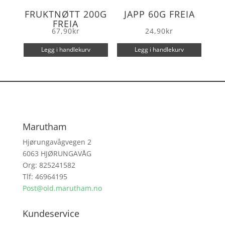
FRUKTNØTT 200G
JAPP 60G FREIA
FREIA
67,90
kr
24,90
kr
Legg i handlekurv
Legg i handlekurv
Marutham
Hjørungavågvegen 2
6063 HJØRUNGAVÅG
Org: 825241582
Tlf: 46964195
Post@old.marutham.no
Kundeservice