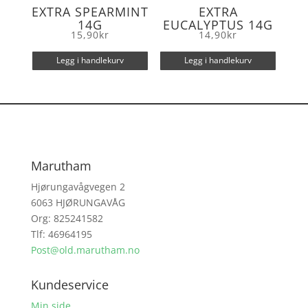
EXTRA SPEARMINT
EXTRA
14G
EUCALYPTUS 14G
15,90
kr
14,90
kr
Legg i handlekurv
Legg i handlekurv
Marutham
Hjørungavågvegen 2
6063 HJØRUNGAVÅG
Org: 825241582
Tlf: 46964195
Post@old.marutham.no
Kundeservice
Min side