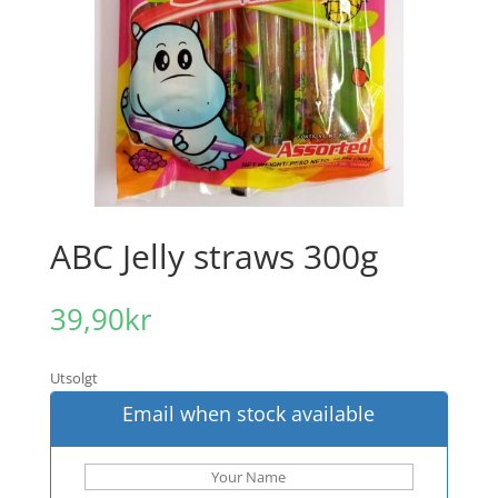
ABC Jelly straws 300g
39,90
kr
Utsolgt
Email when stock available