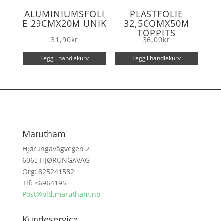
ALUMINIUMSFOLI
PLASTFOLIE
E 29CMX20M UNIK
32,5COMX50M
TOPPITS
31,90
kr
36,00
kr
Legg i handlekurv
Legg i handlekurv
Marutham
Hjørungavågvegen 2
6063 HJØRUNGAVÅG
Org: 825241582
Tlf: 46964195
Post@old.marutham.no
Kundeservice