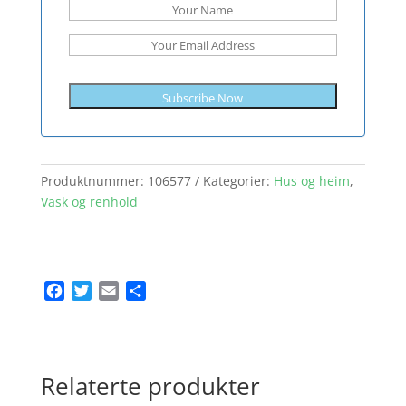
Subscribe Now
Produktnummer:
106577
Kategorier:
Hus og heim
,
Vask og renhold
F
T
E
S
a
w
m
h
c
i
a
a
e
t
i
r
b
t
l
e
Relaterte produkter
o
e