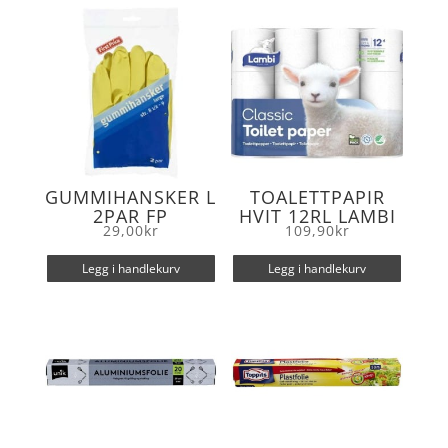
o
r
k
GUMMIHANSKER L
TOALETTPAPIR
2PAR FP
HVIT 12RL LAMBI
29,00
kr
109,90
kr
Legg i handlekurv
Legg i handlekurv