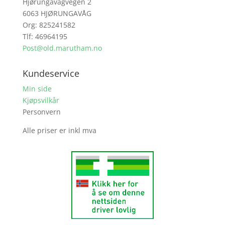
Hjørungavågvegen 2
6063 HJØRUNGAVÅG
Org: 825241582
Tlf: 46964195
Post@old.marutham.no
Kundeservice
Min side
Kjøpsvilkår
Personvern
Alle priser er inkl mva