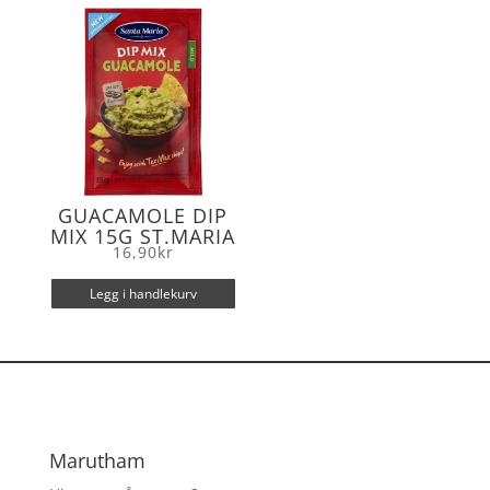
o
r
k
GUACAMOLE DIP
MIX 15G ST.MARIA
16,90
kr
Legg i handlekurv
Marutham