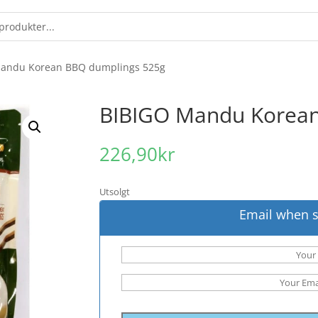
Mandu Korean BBQ dumplings 525g
BIBIGO Mandu Korean
226,90
kr
Utsolgt
Email when s