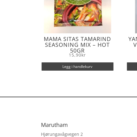
MAMA SITAS TAMARIND
YA
SEASONING MIX – HOT
V
50GR
15,90
kr
Legg i handlekurv
Marutham
Hjørungavågvegen 2