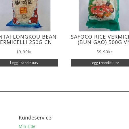
NTAI LONGKOU BEAN
SAFOCO RICE VERMIC
ERMICELLI 250G CN
(BUN GAO) 500G V
19,90
kr
59,90
kr
Legg i handlekurv
Legg i handlekurv
Kundeservice
Min side