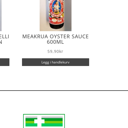
ELLI
MEAKRUA OYSTER SAUCE
N
600ML
59,90
kr
Legg i handlekurv