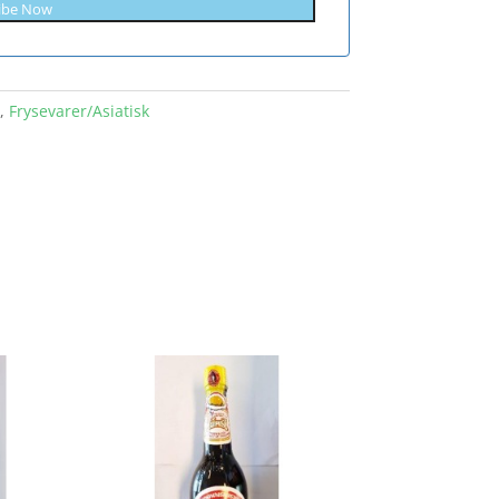
ibe Now
k
,
Frysevarer/Asiatisk