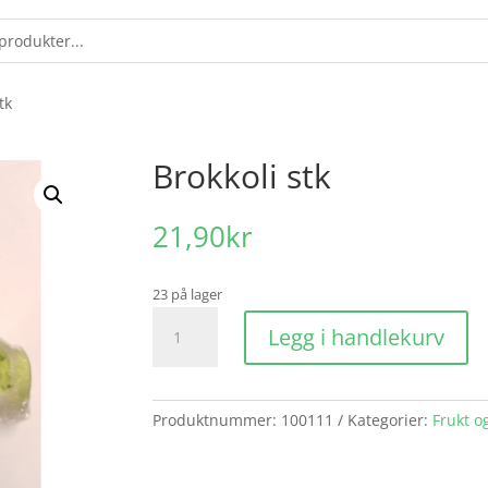
tk
Brokkoli stk
21,90
kr
23 på lager
Brokkoli
Legg i handlekurv
stk
antall
Produktnummer:
100111
Kategorier:
Frukt o