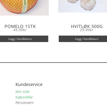
POMELO 1STK
HVITLØK 500G
49,90
kr
29,90
kr
Legg i handlekurv
Legg i handlekurv
Kundeservice
Min side
Kjøpsvilkår
Personvern