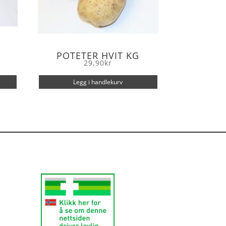
POTETER HVIT KG
29,90
kr
Legg i handlekurv