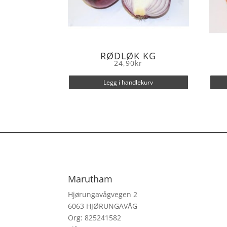
RØDLØK KG
24,90
kr
Legg i handlekurv
Marutham
Hjørungavågvegen 2
6063 HJØRUNGAVÅG
Org: 825241582