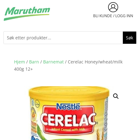
BLI KUNDE / LOGG INN
Hjem
/
Barn
/
Barnemat
/ Cerelac Honey/wheat/milk
400g 12+