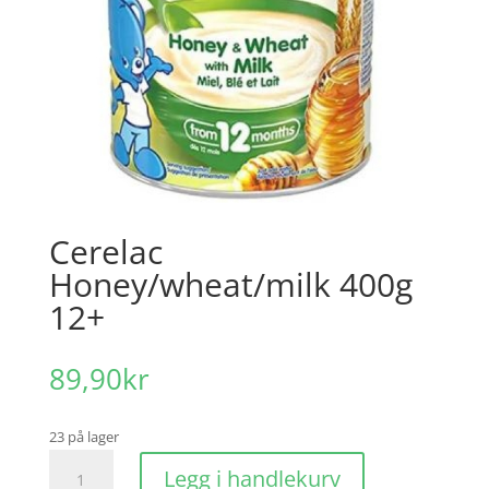
Cerelac
Honey/wheat/milk 400g
12+
89,90
kr
23 på lager
Cerelac
Legg i handlekurv
Honey/wheat/milk