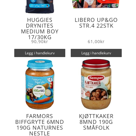
HUGGIES
LIBERO UP&GO
DRYNITES
STR.4 22STK
MEDIUM BOY
17/30KG
90,90
kr
61,00
kr
Legg i handlekurv
Legg i handlekurv
FARMORS
KJØTTKAKER
BIFFGRYTE 6MND
8MND 190G
190G NATURNES
SMÅFOLK
NESTLE