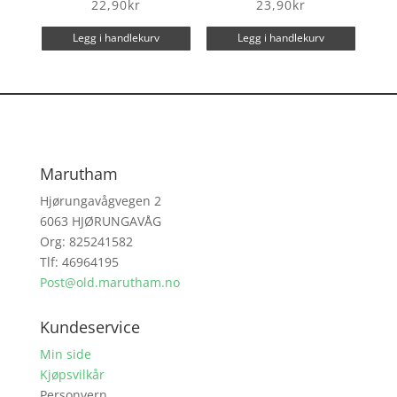
22,90
kr
23,90
kr
Legg i handlekurv
Legg i handlekurv
Marutham
Hjørungavågvegen 2
6063 HJØRUNGAVÅG
Org: 825241582
Tlf: 46964195
Post@old.marutham.no
Kundeservice
Min side
Kjøpsvilkår
Personvern