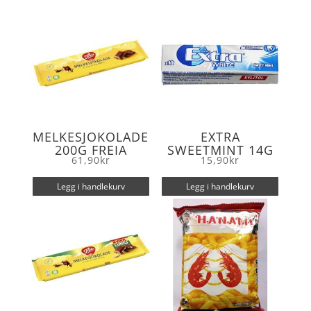
o
r
k
MELKESJOKOLADE
EXTRA
200G FREIA
SWEETMINT 14G
61,90
kr
15,90
kr
Legg i handlekurv
Legg i handlekurv