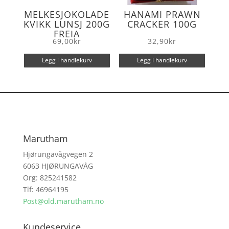
MELKESJOKOLADE
HANAMI PRAWN
KVIKK LUNSJ 200G
CRACKER 100G
FREIA
69,00
kr
32,90
kr
Legg i handlekurv
Legg i handlekurv
Marutham
Hjørungavågvegen 2
6063 HJØRUNGAVÅG
Org: 825241582
Tlf: 46964195
Post@old.marutham.no
Kundeservice