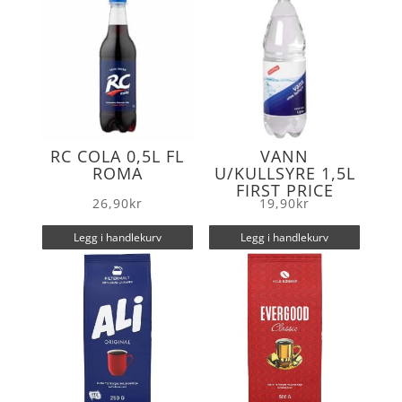
k
RC COLA 0,5L FL
VANN
ROMA
U/KULLSYRE 1,5L
FIRST PRICE
26,90
kr
19,90
kr
Legg i handlekurv
Legg i handlekurv