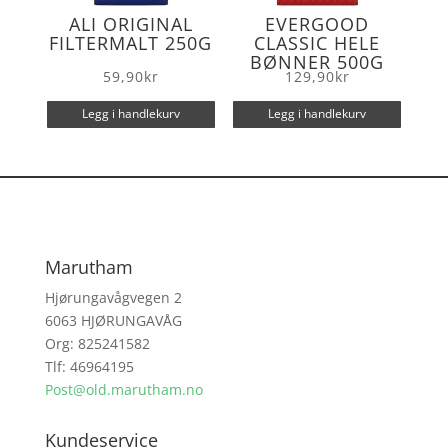
ALI ORIGINAL
EVERGOOD
FILTERMALT 250G
CLASSIC HELE
BØNNER 500G
59,90
kr
129,90
kr
Legg i handlekurv
Legg i handlekurv
Marutham
Hjørungavågvegen 2
6063 HJØRUNGAVÅG
Org: 825241582
Tlf: 46964195
Post@old.marutham.no
Kundeservice