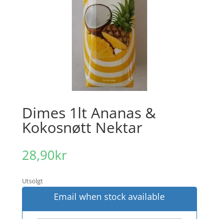
Dimes 1lt Ananas &
Kokosnøtt Nektar
28,90
kr
Utsolgt
Email when stock available