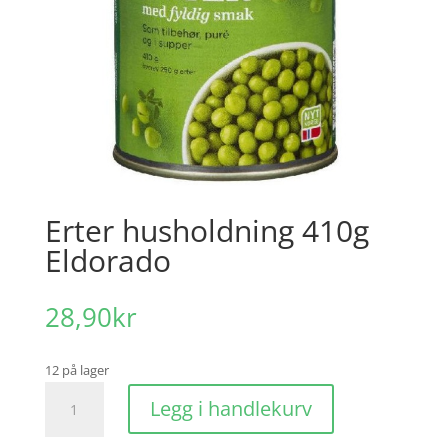
Erter husholdning 410g
Eldorado
28,90
kr
12 på lager
Erter
Legg i handlekurv
husholdning
410g