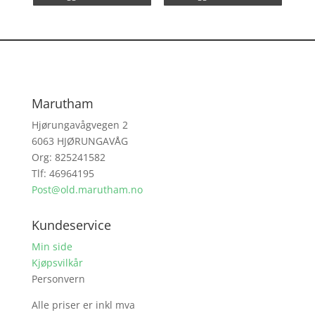
Marutham
Hjørungavågvegen 2
6063 HJØRUNGAVÅG
Org: 825241582
Tlf: 46964195
Post@old.marutham.no
Kundeservice
Min side
Kjøpsvilkår
Personvern
Alle priser er inkl mva