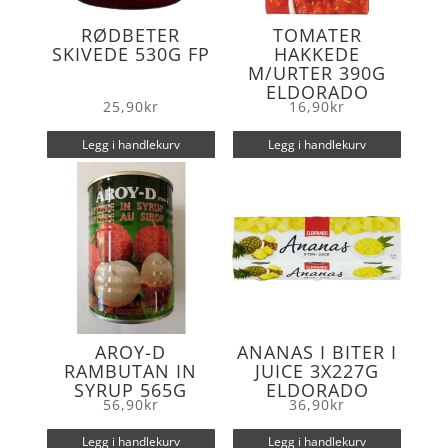
RØDBETER
TOMATER
SKIVEDE 530G FP
HAKKEDE
M/URTER 390G
ELDORADO
25,90
kr
16,90
kr
Legg i handlekurv
Legg i handlekurv
AROY-D
ANANAS I BITER I
RAMBUTAN IN
JUICE 3X227G
SYRUP 565G
ELDORADO
56,90
kr
36,90
kr
Legg i handlekurv
Legg i handlekurv