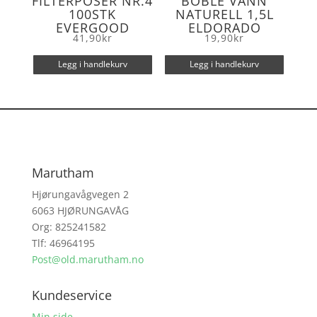
FILTERPOSER NR.4
BOBLE VANN
100STK
NATURELL 1,5L
EVERGOOD
ELDORADO
41,90
kr
19,90
kr
Legg i handlekurv
Legg i handlekurv
Marutham
Hjørungavågvegen 2
6063 HJØRUNGAVÅG
Org: 825241582
Tlf: 46964195
Post@old.marutham.no
Kundeservice
Min side