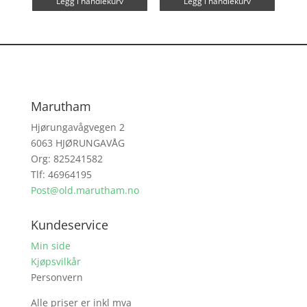
Legg i handlekurv
Legg i handlekurv
Marutham
Hjørungavågvegen 2
6063 HJØRUNGAVÅG
Org: 825241582
Tlf: 46964195
Post@old.marutham.no
Kundeservice
Min side
Kjøpsvilkår
Personvern
Alle priser er inkl mva