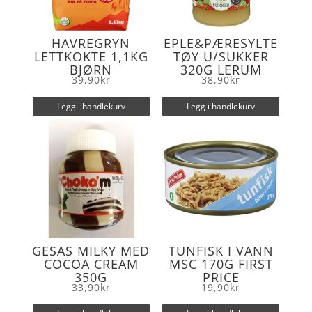
HAVREGRYN
EPLE&PÆRESYLTE
LETTKOKTE 1,1KG
TØY U/SUKKER
BJØRN
320G LERUM
39,90
kr
38,90
kr
Legg i handlekurv
Legg i handlekurv
GESAS MILKY MED
TUNFISK I VANN
COCOA CREAM
MSC 170G FIRST
350G
PRICE
33,90
kr
19,90
kr