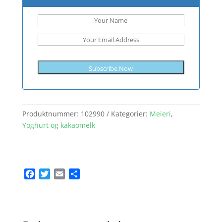
Subscribe Now
Produktnummer:
102990
Kategorier:
Meieri
,
Yoghurt og kakaomelk
F
T
E
S
a
w
m
h
c
i
a
a
e
t
i
r
b
t
l
e