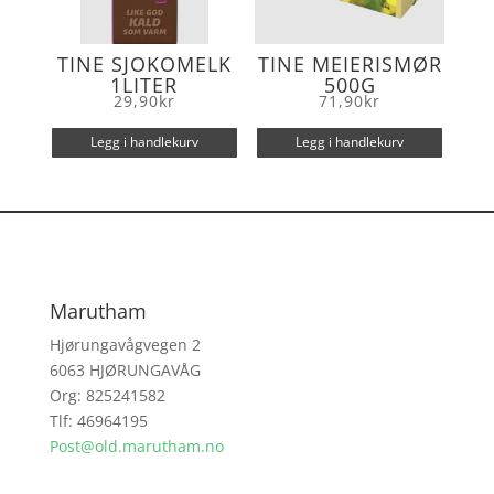
TINE SJOKOMELK
TINE MEIERISMØR
1LITER
500G
29,90
kr
71,90
kr
Legg i handlekurv
Legg i handlekurv
Marutham
Hjørungavågvegen 2
6063 HJØRUNGAVÅG
Org: 825241582
Tlf: 46964195
Post@old.marutham.no