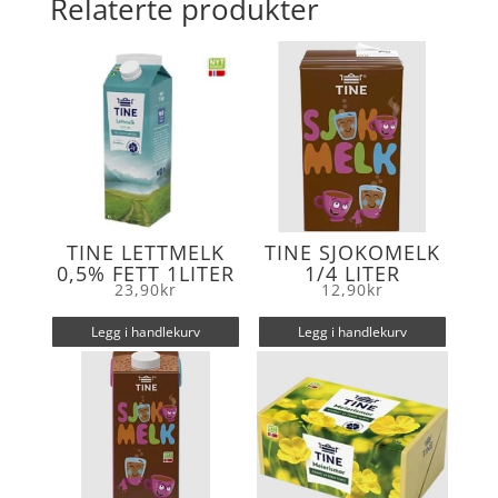
Relaterte produkter
o
e
o
r
k
TINE LETTMELK
TINE SJOKOMELK
0,5% FETT 1LITER
1/4 LITER
23,90
kr
12,90
kr
Legg i handlekurv
Legg i handlekurv