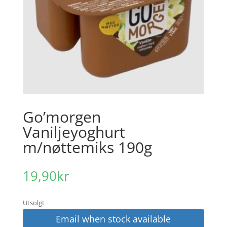
Go’morgen
Vaniljeyoghurt
m/nøttemiks 190g
19,90
kr
Utsolgt
Email when stock available