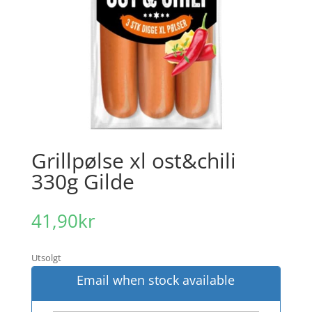
Grillpølse xl ost&chili
330g Gilde
41,90
kr
Utsolgt
Email when stock available