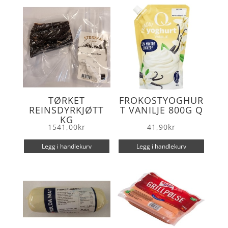
o
r
k
TØRKET
FROKOSTYOGHUR
REINSDYRKJØTT
T VANILJE 800G Q
KG
1541,00
kr
41,90
kr
Legg i handlekurv
Legg i handlekurv