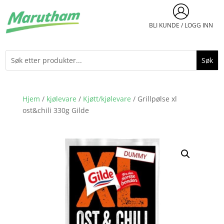
BLI KUNDE / LOGG INN
Hjem
/
kjølevare
/
Kjøtt/kjølevare
/ Grillpølse xl
ost&chili 330g Gilde