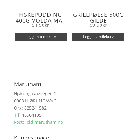
FISKEPUDDING
GRILLPØLSE 600G
400G VOLDA MAT
GILDE
54,90
kr
69,90
kr
Legg i handlekurv
Legg i handlekurv
Marutham
Hjørungavågvegen 2
6063 HJØRUNGAVÅG
Org: 825241582
Tlf: 46964195
Post@old.marutham.no
Kundeservice