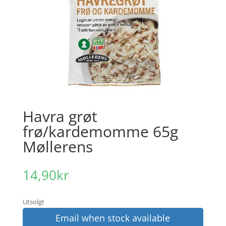
Havra grøt
frø/kardemomme 65g
Møllerens
14,90
kr
Utsolgt
Email when stock available