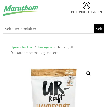
BLI KUNDE / LOGG INN
Hjem
/
Frokost
/
Havregryn
/ Havra grøt
frø/kardemomme 65g Møllerens