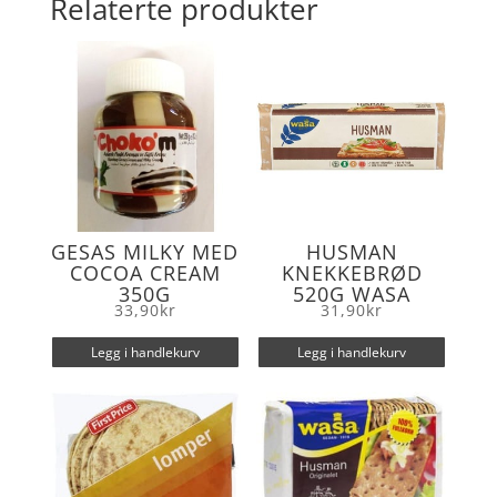
Relaterte produkter
o
e
o
r
k
GESAS MILKY MED
HUSMAN
COCOA CREAM
KNEKKEBRØD
350G
520G WASA
33,90
kr
31,90
kr
Legg i handlekurv
Legg i handlekurv