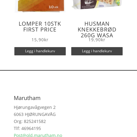
LOMPER 10STK
HUSMAN
FIRST PRICE
KNEKKEBRØD
260G WASA
15,90
kr
19,90
kr
Legg i handlekurv
Legg i handlekurv
Marutham
Hjørungavågvegen 2
6063 HJØRUNGAVÅG
Org: 825241582
Tlf: 46964195
Post@old.marutham.no