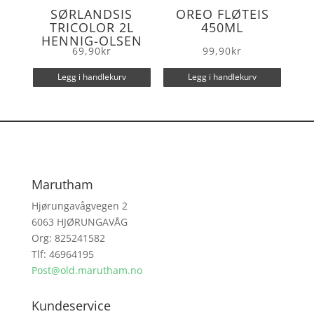
SØRLANDSIS
OREO FLØTEIS
TRICOLOR 2L
450ML
HENNIG-OLSEN
69,90
kr
99,90
kr
Legg i handlekurv
Legg i handlekurv
Marutham
Hjørungavågvegen 2
6063 HJØRUNGAVÅG
Org: 825241582
Tlf: 46964195
Post@old.marutham.no
Kundeservice