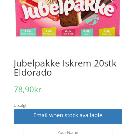
Jubelpakke Iskrem 20stk
Eldorado
78,90
kr
Utsolgt
Email when stock available