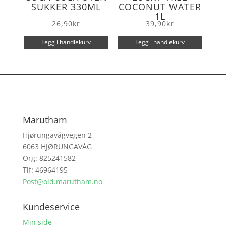
SUKKER 330ML
COCONUT WATER
1L
26,90
kr
39,90
kr
Legg i handlekurv
Legg i handlekurv
Marutham
Hjørungavågvegen 2
6063 HJØRUNGAVÅG
Org: 825241582
Tlf: 46964195
Post@old.marutham.no
Kundeservice
Min side