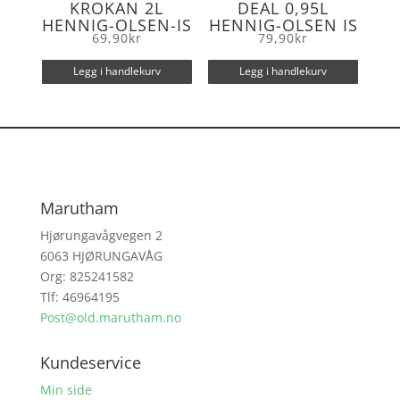
KROKAN 2L
DEAL 0,95L
HENNIG-OLSEN-IS
HENNIG-OLSEN IS
69,90
kr
79,90
kr
Legg i handlekurv
Legg i handlekurv
Marutham
Hjørungavågvegen 2
6063 HJØRUNGAVÅG
Org: 825241582
Tlf: 46964195
Post@old.marutham.no
Kundeservice
Min side