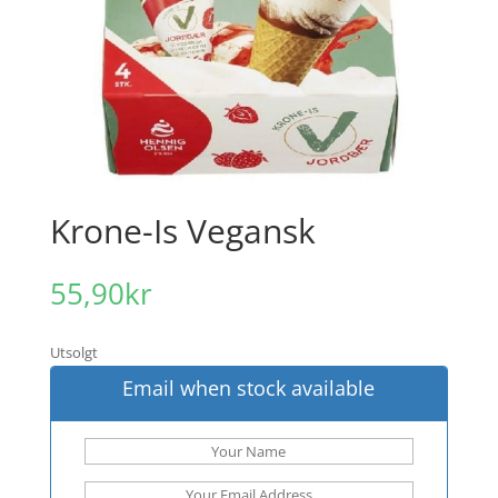
Krone-Is Vegansk
55,90
kr
Utsolgt
Email when stock available