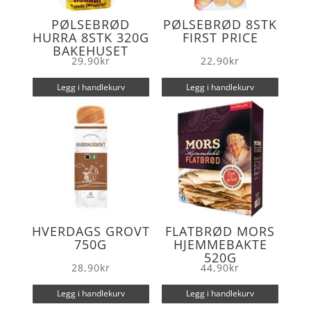
PØLSEBRØD
PØLSEBRØD 8STK
HURRA 8STK 320G
FIRST PRICE
BAKEHUSET
29,90
kr
22,90
kr
Legg i handlekurv
Legg i handlekurv
HVERDAGS GROVT
FLATBRØD MORS
750G
HJEMMEBAKTE
520G
28,90
kr
44,90
kr
Legg i handlekurv
Legg i handlekurv