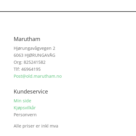
Marutham
Hjørungavågvegen 2
6063 HJØRUNGAVÅG
Org: 825241582
Tlf: 46964195
Post@old.marutham.no
Kundeservice
Min side
Kjøpsvilkår
Personvern
Alle priser er inkl mva