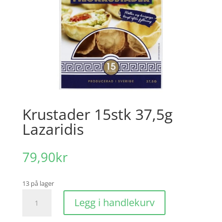
Krustader 15stk 37,5g
Lazaridis
79,90
kr
13 på lager
Krustader
Legg i handlekurv
15stk
37,5g