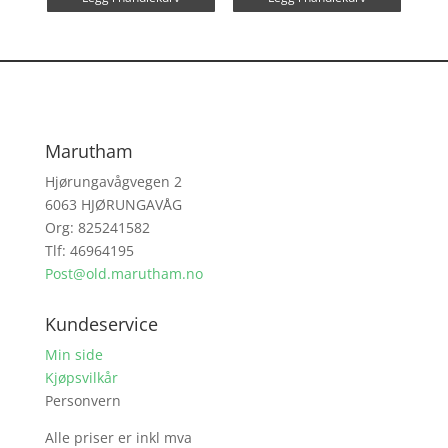
Marutham
Hjørungavågvegen 2
6063 HJØRUNGAVÅG
Org: 825241582
Tlf: 46964195
Post@old.marutham.no
Kundeservice
Min side
Kjøpsvilkår
Personvern
Alle priser er inkl mva