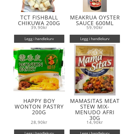
TCT FISHBALL
MEAKRUA OYSTER
CHIKUWA 200G
SAUCE 600ML
39,90
kr
59,90
kr
Legg i handlekurv
Legg i handlekurv
HAPPY BOY
MAMASITAS MEAT
WONTON PASTRY
STEW MIX-
200G
MENUDO AFRI
30G
28,90
kr
14,90
kr
Legg i handlekurv
Legg i handlekurv