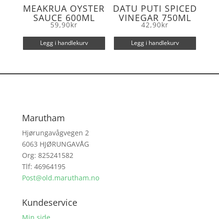
MEAKRUA OYSTER
DATU PUTI SPICED
SAUCE 600ML
VINEGAR 750ML
59,90
kr
42,90
kr
Legg i handlekurv
Legg i handlekurv
Marutham
Hjørungavågvegen 2
6063 HJØRUNGAVÅG
Org: 825241582
Tlf: 46964195
Post@old.marutham.no
Kundeservice
Min side