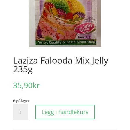
Laziza Falooda Mix Jelly
235g
35,90
kr
6 på lager
Laziza
Legg i handlekurv
Falooda
Mix
Jelly