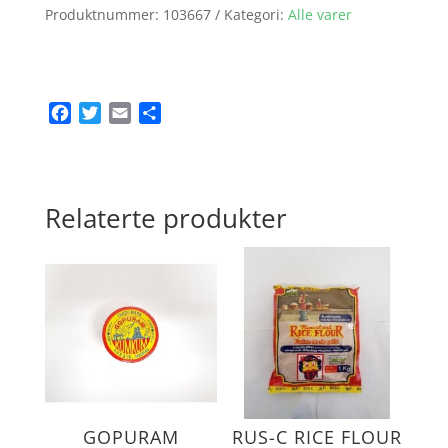
235g
Produktnummer:
103667
Kategori:
Alle varer
antall
F
T
E
S
a
w
m
h
c
i
a
a
e
t
i
r
b
t
l
e
Relaterte produkter
o
e
o
r
k
GOPURAM
RUS-C RICE FLOUR