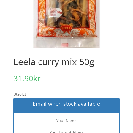
Leela curry mix 50g
31,90
kr
Utsolgt
Email when stock available