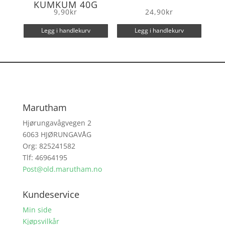
KUMKUM 40G
9,90
kr
24,90
kr
Legg i handlekurv
Legg i handlekurv
Marutham
Hjørungavågvegen 2
6063 HJØRUNGAVÅG
Org: 825241582
Tlf: 46964195
Post@old.marutham.no
Kundeservice
Min side
Kjøpsvilkår