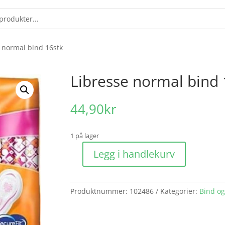
e normal bind 16stk
Libresse normal bind 
44,90
kr
1 på lager
Legg i handlekurv
Libresse
normal
bind
Produktnummer:
102486
Kategorier:
Bind o
16stk
antall