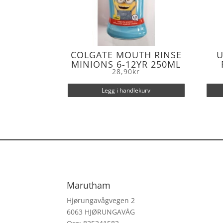
COLGATE MOUTH RINSE
U
MINIONS 6-12YR 250ML
28,90
kr
Legg i handlekurv
Marutham
Hjørungavågvegen 2
6063 HJØRUNGAVÅG