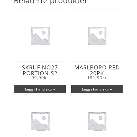
Relaterte produkter
o
e
o
r
k
SKRUF NO27
MARLBORO RED
PORTION S2
20PK
99,90
kr
191,90
kr
Legg i handlekurv
Legg i handlekurv