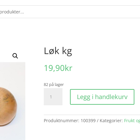
Løk kg
19,90
kr
82 på lager
Løk
Legg i handlekurv
kg
antall
Produktnummer:
100399
Kategorier:
Frukt o