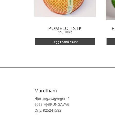
POMELO 1STK
P
49,90
kr
Legg i handlekurv
Marutham
Hjørungavågvegen 2
6063 HJØRUNGAVÅG
Org: 825241582