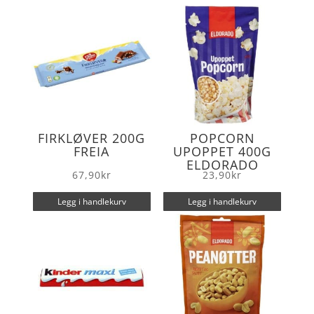
o
r
k
FIRKLØVER 200G
POPCORN
FREIA
UPOPPET 400G
ELDORADO
67,90
kr
23,90
kr
Legg i handlekurv
Legg i handlekurv