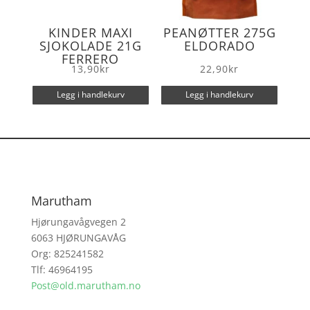
KINDER MAXI
PEANØTTER 275G
SJOKOLADE 21G
ELDORADO
FERRERO
13,90
kr
22,90
kr
Legg i handlekurv
Legg i handlekurv
Marutham
Hjørungavågvegen 2
6063 HJØRUNGAVÅG
Org: 825241582
Tlf: 46964195
Post@old.marutham.no