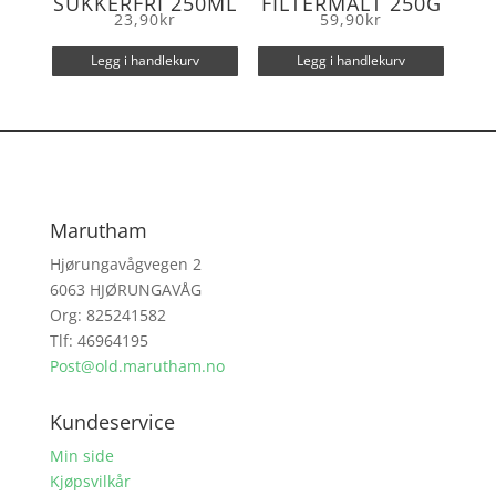
SUKKERFRI 250ML
FILTERMALT 250G
23,90
kr
59,90
kr
Legg i handlekurv
Legg i handlekurv
Marutham
Hjørungavågvegen 2
6063 HJØRUNGAVÅG
Org: 825241582
Tlf: 46964195
Post@old.marutham.no
Kundeservice
Min side
Kjøpsvilkår