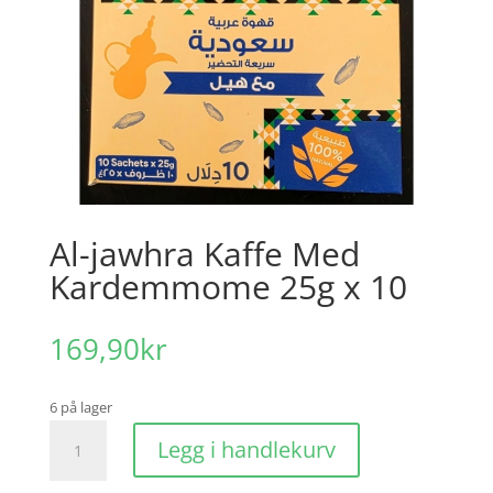
Al-jawhra Kaffe Med
Kardemmome 25g x 10
169,90
kr
6 på lager
Al-
Legg i handlekurv
jawhra
Kaffe