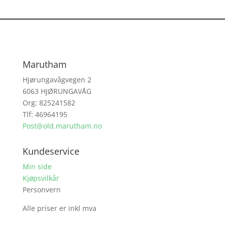
Marutham
Hjørungavågvegen 2
6063 HJØRUNGAVÅG
Org: 825241582
Tlf: 46964195
Post@old.marutham.no
Kundeservice
Min side
Kjøpsvilkår
Personvern
Alle priser er inkl mva