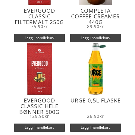
EVERGOOD
COMPLETA
CLASSIC
COFFEE CREAMER
FILTERMALT 250G
440G
75,90
kr
89,90
kr
Legg i handlekurv
Legg i handlekurv
EVERGOOD
URGE 0,5L FLASKE
CLASSIC HELE
BØNNER 500G
129,90
kr
26,90
kr
Legg i handlekurv
Legg i handlekurv