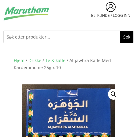
BLI KUNDE / LOGG INN
Hjem
/
Drikke
/
Te & kaffe
/ Al-jawhra Kaffe Med
Kardemmome 25g x 10