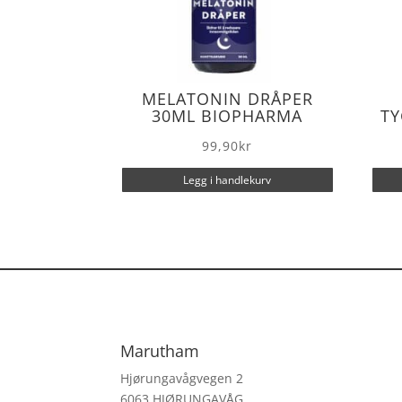
MELATONIN DRÅPER
30ML BIOPHARMA
TY
99,90
kr
Legg i handlekurv
Marutham
Hjørungavågvegen 2
6063 HJØRUNGAVÅG