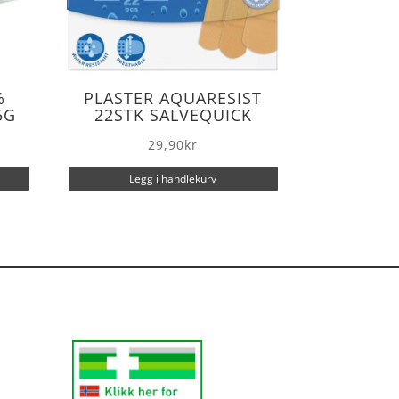
%
PLASTER AQUARESIST
5G
22STK SALVEQUICK
29,90
kr
Legg i handlekurv