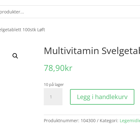
lgetablett 100stk Løft
Multivitamin Svelgetab
78,90
kr
10 på lager
Multivitamin
Legg i handlekurv
Svelgetablett
100stk
Løft
antall
Produktnummer:
104300
Kategori:
Legemidle