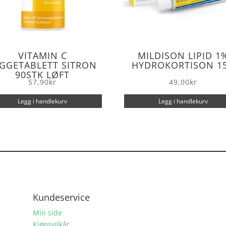
VITAMIN C
MILDISON LIPID 1
GGETABLETT SITRON
HYDROKORTISON 1
90STK LØFT
57,90
kr
49,00
kr
Legg i handlekurv
Legg i handlekurv
Kundeservice
Min side
Kjøpsvilkår