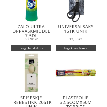
ZALO ULTRA
UNIVERSALSAKS
OPPVASKMIDDEL
1STK UNIK
7,5DL
63,90
kr
33,50
kr
Legg i handlekurv
Legg i handlekurv
SPISESKJE
PLASTFOLIE
TREBESTIKK 20STK
32,5COMX50M
UNIK
TOPPITS