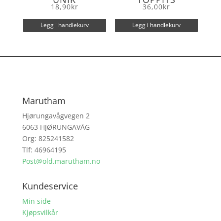
18,90
kr
36,00
kr
Legg i handlekurv
Legg i handlekurv
Marutham
Hjørungavågvegen 2
6063 HJØRUNGAVÅG
Org: 825241582
Tlf: 46964195
Post@old.marutham.no
Kundeservice
Min side
Kjøpsvilkår