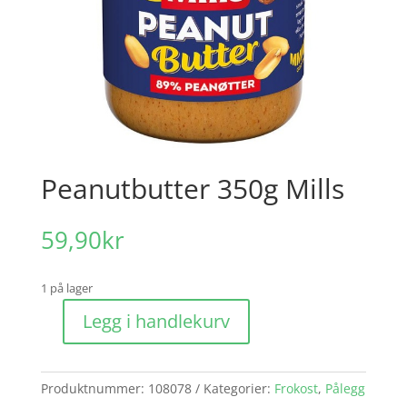
Peanutbutter 350g Mills
59,90
kr
1 på lager
Legg i handlekurv
Peanutbutter
350g
Mills
Produktnummer:
108078
Kategorier:
Frokost
,
Pålegg
antall