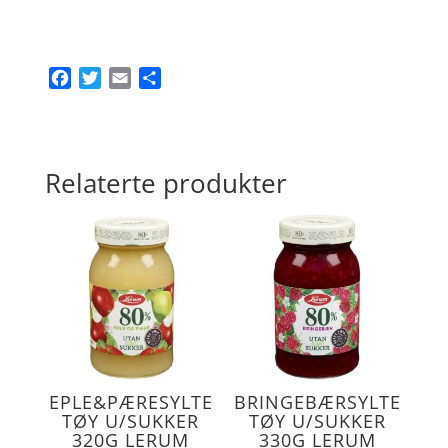
F
T
E
S
a
w
m
h
c
i
a
a
e
t
i
r
b
t
l
e
Relaterte produkter
o
e
o
r
k
EPLE&PÆRESYLTE
BRINGEBÆRSYLTE
TØY U/SUKKER
TØY U/SUKKER
320G LERUM
330G LERUM