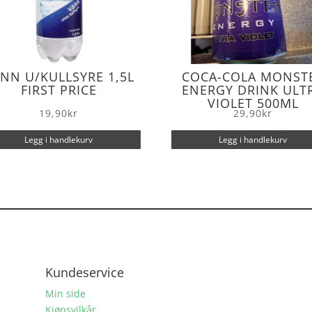
NN U/KULLSYRE 1,5L
COCA-COLA MONST
FIRST PRICE
ENERGY DRINK ULT
VIOLET 500ML
19,90
kr
29,90
kr
Legg i handlekurv
Legg i handlekurv
Kundeservice
Min side
Kjøpsvilkår