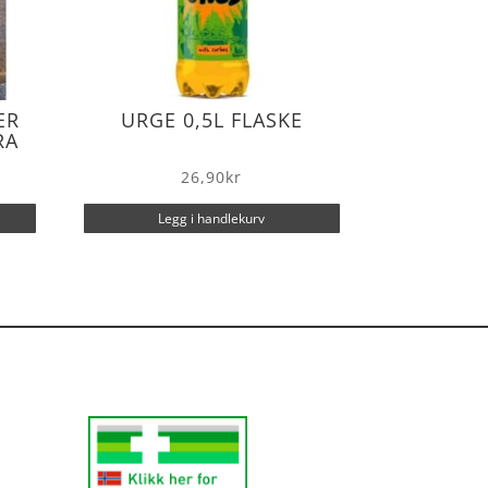
ER
URGE 0,5L FLASKE
RA
26,90
kr
Legg i handlekurv