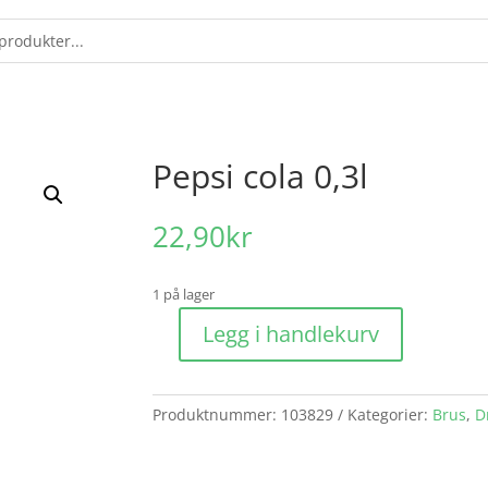
Pepsi cola 0,3l
22,90
kr
1 på lager
Legg i handlekurv
Pepsi
cola
0,3l
Produktnummer:
103829
Kategorier:
Brus
,
D
antall