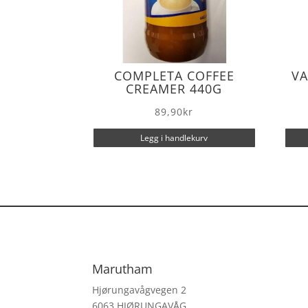
COMPLETA COFFEE
VA
CREAMER 440G
89,90
kr
Legg i handlekurv
Marutham
Hjørungavågvegen 2
6063 HJØRUNGAVÅG