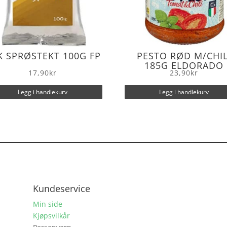
K SPRØSTEKT 100G FP
PESTO RØD M/CHIL
185G ELDORADO
17,90
kr
23,90
kr
Legg i handlekurv
Legg i handlekurv
Kundeservice
Min side
Kjøpsvilkår