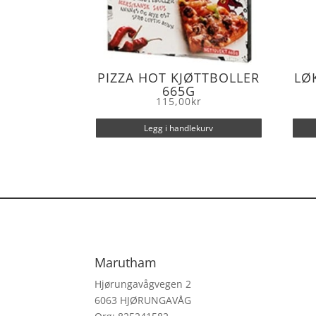
PIZZA HOT KJØTTBOLLER
LØ
665G
115,00
kr
Legg i handlekurv
Marutham
Hjørungavågvegen 2
6063 HJØRUNGAVÅG