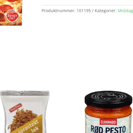
500g
Stabburet
Produktnummer:
101195
Kategorier:
Middage
antall