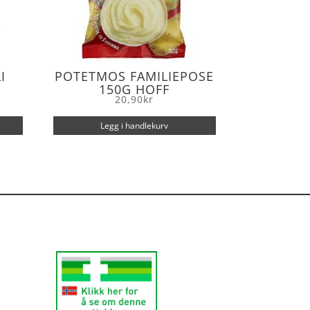
I
POTETMOS FAMILIEPOSE
150G HOFF
20,90
kr
Legg i handlekurv