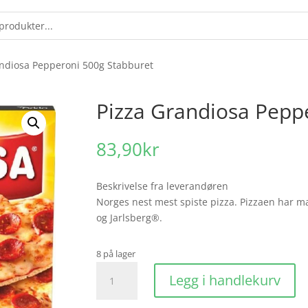
andiosa Pepperoni 500g Stabburet
Pizza Grandiosa Pepp
83,90
kr
Beskrivelse fra leverandøren
Norges nest mest spiste pizza. Pizzaen har m
og Jarlsberg®.
8 på lager
Pizza
Legg i handlekurv
Grandiosa
Pepperoni