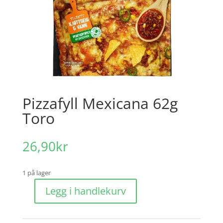
Pizzafyll Mexicana 62g
Toro
26,90
kr
1 på lager
Legg i handlekurv
Pizzafyll
Mexicana
62g