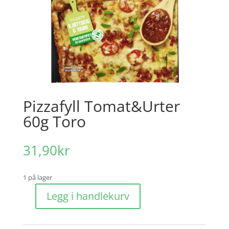
Pizzafyll Tomat&Urter
60g Toro
31,90
kr
1 på lager
Legg i handlekurv
Pizzafyll
Tomat&Urter
60g