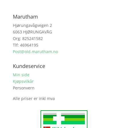
Marutham
Hjørungavågvegen 2
6063 HJØRUNGAVÅG
Org: 825241582
Tlf: 46964195
Post@old.marutham.no
Kundeservice
Min side
Kjøpsvilkår
Personvern
Alle priser er inkl mva