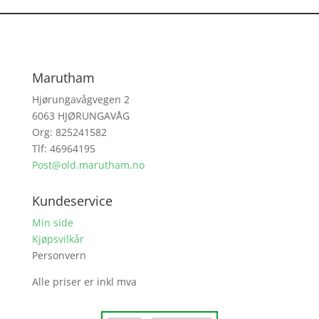
Marutham
Hjørungavågvegen 2
6063 HJØRUNGAVÅG
Org: 825241582
Tlf: 46964195
Post@old.marutham.no
Kundeservice
Min side
Kjøpsvilkår
Personvern
Alle priser er inkl mva