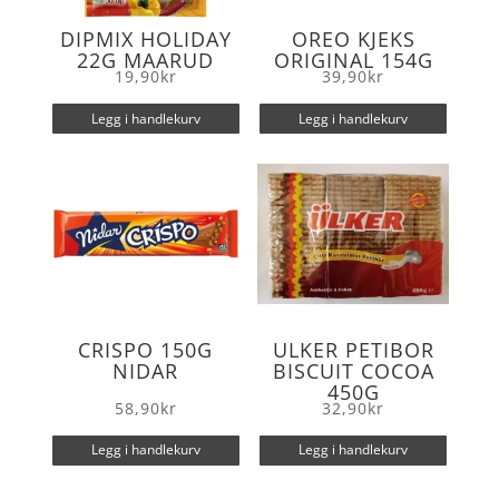
DIPMIX HOLIDAY
OREO KJEKS
22G MAARUD
ORIGINAL 154G
19,90
kr
39,90
kr
Legg i handlekurv
Legg i handlekurv
CRISPO 150G
ULKER PETIBOR
NIDAR
BISCUIT COCOA
450G
58,90
kr
32,90
kr
Legg i handlekurv
Legg i handlekurv