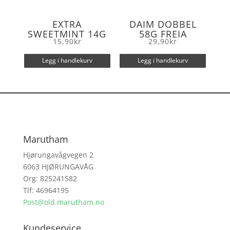
EXTRA
DAIM DOBBEL
SWEETMINT 14G
58G FREIA
15,90
kr
29,90
kr
Legg i handlekurv
Legg i handlekurv
Marutham
Hjørungavågvegen 2
6063 HJØRUNGAVÅG
Org: 825241582
Tlf: 46964195
Post@old.marutham.no
Kundeservice