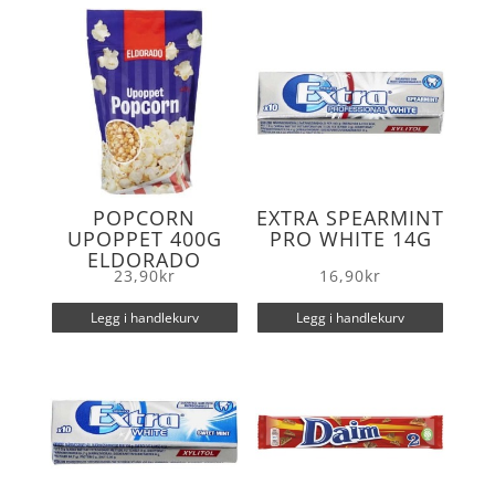
o
r
k
POPCORN
EXTRA SPEARMINT
UPOPPET 400G
PRO WHITE 14G
ELDORADO
23,90
kr
16,90
kr
Legg i handlekurv
Legg i handlekurv