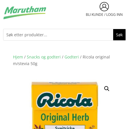
BLI KUNDE / LOGG INN
Hjem
/
Snacks og godteri
/
Godteri
/ Ricola original
m/stevia 50g