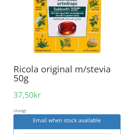
Ricola original m/stevia
50g
37,50
kr
Utsolgt
Email when stock available