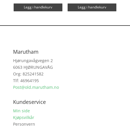
Legg i handlekurv
Legg i handlekurv
Marutham
Hjørungavågvegen 2
6063 HJØRUNGAVÅG
Org: 825241582
Tlf: 46964195
Post@old.marutham.no
Kundeservice
Min side
Kjøpsvilkår
Personvern