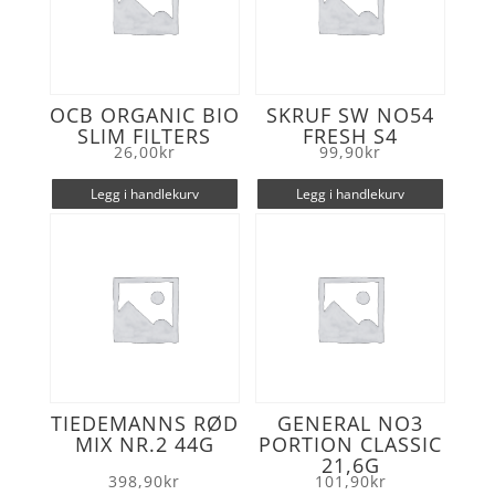
OCB ORGANIC BIO
SKRUF SW NO54
SLIM FILTERS
FRESH S4
26,00
kr
99,90
kr
Legg i handlekurv
Legg i handlekurv
TIEDEMANNS RØD
GENERAL NO3
MIX NR.2 44G
PORTION CLASSIC
21,6G
398,90
kr
101,90
kr