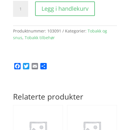
Rizla
Legg i handlekurv
doble
100bl
antall
Produktnummer:
103091
Kategorier:
Tobakk og
snus
,
Tobakk tilbehør
F
T
E
S
a
w
m
h
c
i
a
a
e
t
i
r
b
t
l
e
Relaterte produkter
o
e
o
r
k