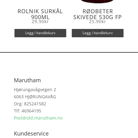
ROLNIK SURKÅL
RØDBETER
900ML
SKIVEDE 530G FP
29,90
kr
25,90
kr
Legg i handlekurv
Legg i handlekurv
Marutham
Hjørungavågvegen 2
6063 HJØRUNGAVÅG
Org: 825241582
Tlf: 46964195
Post@old.marutham.no
Kundeservice