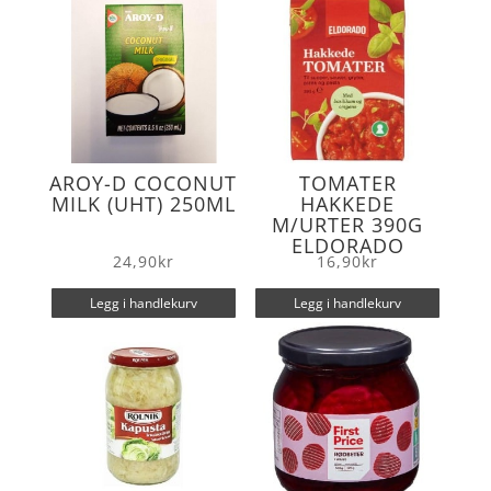
AROY-D COCONUT
TOMATER
MILK (UHT) 250ML
HAKKEDE
M/URTER 390G
ELDORADO
24,90
kr
16,90
kr
Legg i handlekurv
Legg i handlekurv