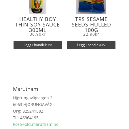
HEALTHY BOY
TRS SESAME
THIN SOY SAUCE
SEEDS HULLED
300ML
100G
36,90
kr
22,90
kr
Legg i handlekurv
Legg i handlekurv
Marutham
Hjørungavågvegen 2
6063 HJØRUNGAVÅG
Org: 825241582
Tlf: 46964195
Post@old.marutham.no