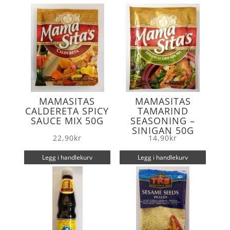
o
r
k
MAMASITAS
MAMASITAS
CALDERETA SPICY
TAMARIND
SAUCE MIX 50G
SEASONING –
SINIGAN 50G
22,90
kr
14,90
kr
Legg i handlekurv
Legg i handlekurv