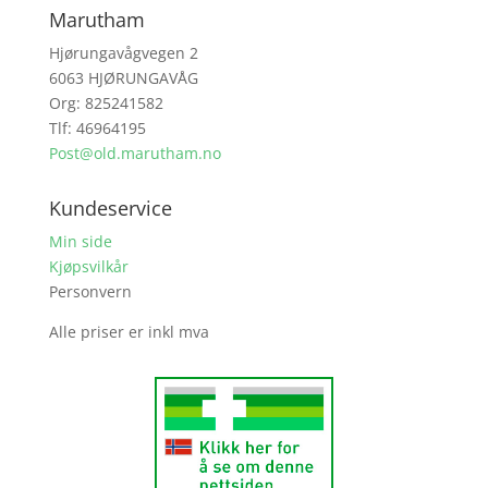
Marutham
Hjørungavågvegen 2
6063 HJØRUNGAVÅG
Org: 825241582
Tlf: 46964195
Post@old.marutham.no
Kundeservice
Min side
Kjøpsvilkår
Personvern
Alle priser er inkl mva