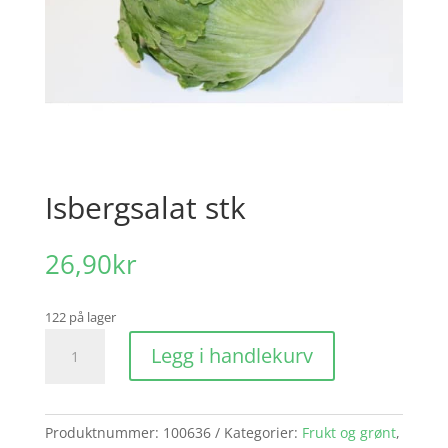
Isbergsalat stk
26,90
kr
122 på lager
Isbergsalat
Legg i handlekurv
stk
antall
Produktnummer:
100636
Kategorier:
Frukt og grønt
,