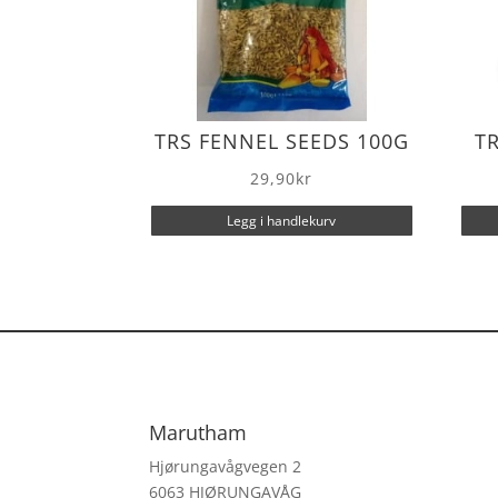
TRS FENNEL SEEDS 100G
T
29,90
kr
Legg i handlekurv
Marutham
Hjørungavågvegen 2
6063 HJØRUNGAVÅG