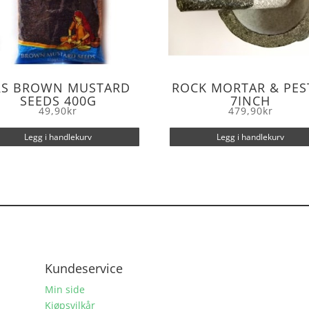
RS BROWN MUSTARD
ROCK MORTAR & PES
SEEDS 400G
7INCH
49,90
kr
479,90
kr
Legg i handlekurv
Legg i handlekurv
Kundeservice
Min side
Kjøpsvilkår