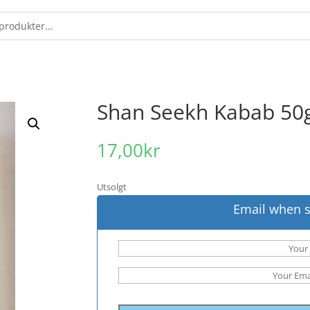
Shan Seekh Kabab 50
17,00
kr
Utsolgt
Email when s