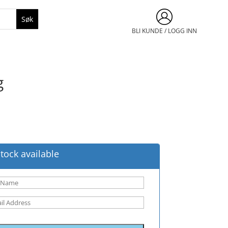
BLI KUNDE / LOGG INN
g
tock available