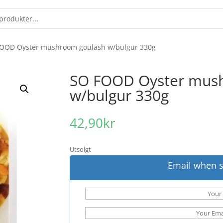
FOOD Oyster mushroom goulash w/bulgur 330g
SO FOOD Oyster mus
w/bulgur 330g
42,90
kr
Utsolgt
Email when s