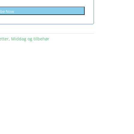
ibe Now
etter
,
Middag og tilbehør