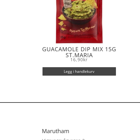
GUACAMOLE DIP MIX 15G
ST.MARIA
16,90
kr
Legg i handlekurv
Marutham