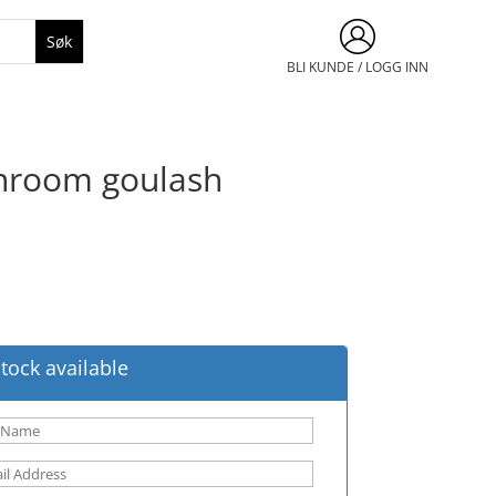
BLI KUNDE / LOGG INN
hroom goulash
tock available