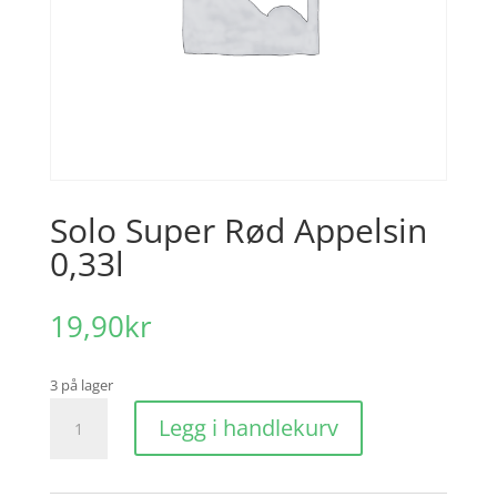
Solo Super Rød Appelsin
0,33l
19,90
kr
3 på lager
Solo
Legg i handlekurv
Super
Rød
Appelsin