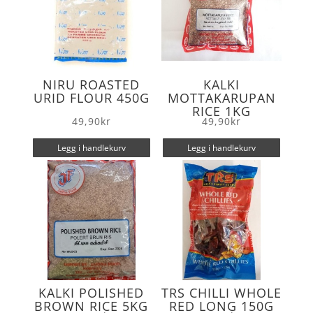
NIRU ROASTED
KALKI
URID FLOUR 450G
MOTTAKARUPAN
RICE 1KG
49,90
kr
49,90
kr
Legg i handlekurv
Legg i handlekurv
KALKI POLISHED
TRS CHILLI WHOLE
BROWN RICE 5KG
RED LONG 150G