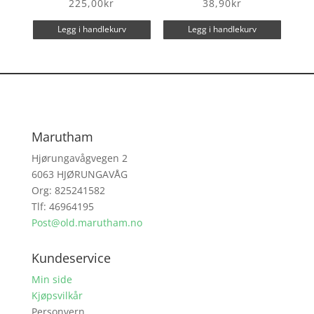
225,00
kr
38,90
kr
Legg i handlekurv
Legg i handlekurv
Marutham
Hjørungavågvegen 2
6063 HJØRUNGAVÅG
Org: 825241582
Tlf: 46964195
Post@old.marutham.no
Kundeservice
Min side
Kjøpsvilkår
Personvern