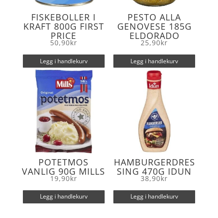
FISKEBOLLER I
PESTO ALLA
KRAFT 800G FIRST
GENOVESE 185G
PRICE
ELDORADO
50,90
kr
25,90
kr
Legg i handlekurv
Legg i handlekurv
POTETMOS
HAMBURGERDRES
VANLIG 90G MILLS
SING 470G IDUN
19,90
kr
38,90
kr
Legg i handlekurv
Legg i handlekurv