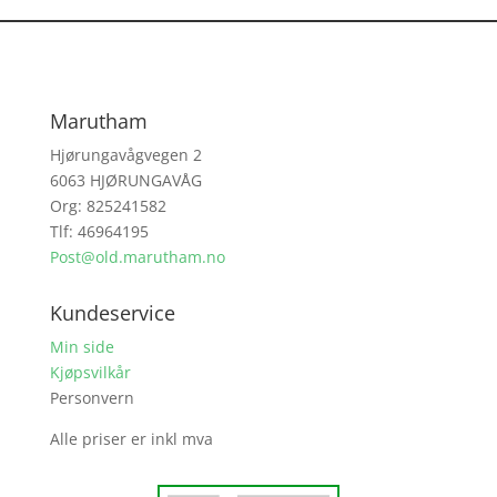
Marutham
Hjørungavågvegen 2
6063 HJØRUNGAVÅG
Org: 825241582
Tlf: 46964195
Post@old.marutham.no
Kundeservice
Min side
Kjøpsvilkår
Personvern
Alle priser er inkl mva